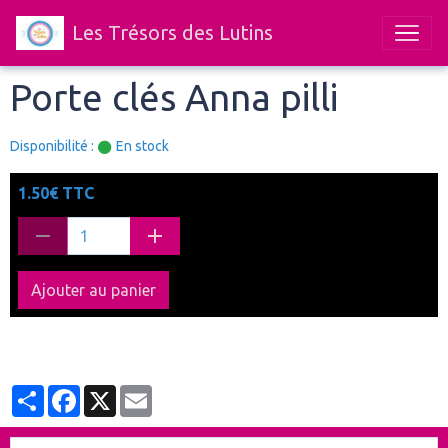
Les Trésors des Lutins
Porte clés Anna pilli
Disponibilité :
En stock
1.50€ TTC
Ajouter au panier
Partager
Facebook
X
Email