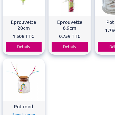
Eprouvette
Eprouvette
Pot 
20cm
6,9cm
1.75
1.50€
TTC
0.75€
TTC
Détails
Détails
Dét
Pot rond
Sans licorne