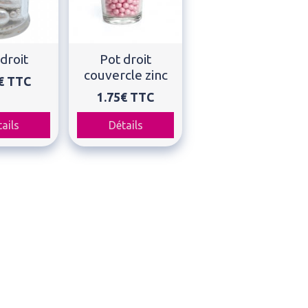
droit
Pot droit
couvercle zinc
€
TTC
1.75€
TTC
ails
Détails